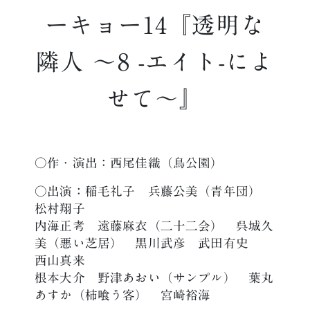
ーキョー14『透明な
隣人 ～8 -エイト-によ
せて～』
○作・演出：西尾佳織（鳥公園）
○出演：稲毛礼子 兵藤公美（青年団）
松村翔子
内海正考 遠藤麻衣（二十二会） 呉城久
美（悪い芝居） 黒川武彦 武田有史
西山真来
根本大介 野津あおい（サンプル） 葉丸
あすか（柿喰う客） 宮崎裕海