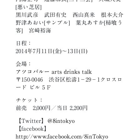
[悪い芝居]
黒川武彦 武田有史 西山真来 根本大介
野津あおい[サンプル] 葉丸あすか[柿喰う
客] 宮崎裕海
日程：
2014年7月11日(金)〜13日(日)
会場：
アツコバルー arts drinks talk
〒150-0046 渋谷区松濤1−29−1クロスロ
ード ビル 5 F
チケット：
前売 2,000円／当日 2,200円
【Twitter】
＠8intokyo
【facebook】
http://www.facebook.com/8inTokyo