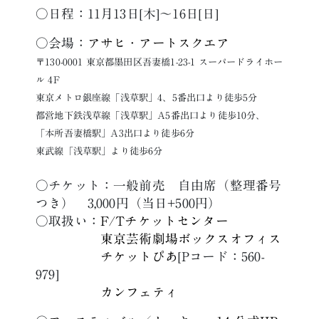
○日程：11月13日[木]～16日[日]
○会場：
アサヒ・アートスクエア
〒130-0001 東京都墨田区吾妻橋1-23-1 スーパードライホー
ル 4F
東京メトロ銀座線「浅草駅」4、5番出口より徒歩5分
都営地下鉄浅草線「浅草駅」A5番出口より徒歩10分、
「本所吾妻橋駅」A3出口より徒歩6分
東武線「浅草駅」より徒歩6分
○チケット：一般前売 自由席（整理番号
つき） 3,000円（当日+500円）
○取扱い：
F/Tチケットセンター
東京芸術劇場ボックスオフィス
チケットぴあ
[Pコード：560-
979]
カンフェティ