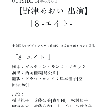
OUTSIDE
14年6月6日
【野津あおい 出演】
「8 -エイト-」
東京国際レズビアン＆ゲイ映画祭 公式コラボイベント公演
「8 -エイト-」
脚本：ダスティン・ランス・ブラック
演出：西尾佳織[鳥公園]
翻訳・ドラマトゥルク：岸本佳子[空
(utsubo)]
出演：
稲毛礼子 兵藤公美[青年団] 松村翔子
内海正考 遠藤麻衣[二十二会] 呉城久美