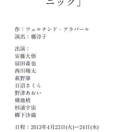
ニック」
作：フェルナンド・アラバール
演出：郷淳子
出演：
安藤大悟
扇田森也
西川翔太
萩野肇
日沼さくら
野津あおい
横地梢
杉浦宇宙
柳下沙織
日程：2013年4月23日(火)ー24日(水)