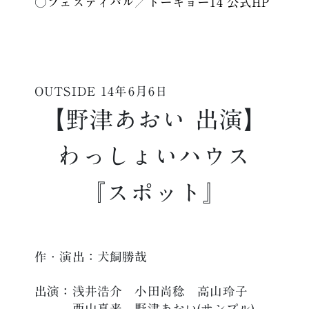
○
フェスティバル／トーキョー14 公式HP
OUTSIDE
14年6月6日
【野津あおい 出演】
わっしょいハウス
『スポット』
作・演出：犬飼勝哉
出演：浅井浩介 小田尚稔 高山玲子
西山真来 野津あおい(サンプル)