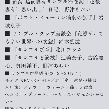
■ 新潟 越後妻有サンプル滞在記『越後
妻有”思い出し”日記』野津あおい
■ 『ポスト・ヒューマン演劇の旗手』岩
城京子
■ サンプル・クラブ座談会『変態がいて
もよい世界への変態』鈴木励滋
■ 『サンプル断章』北川フラム
■ 『サンプルと演技』辻美奈子、古舘寛
治、奥田洋平、野津あおい
■ サンプル作品紹介(2012〜2017 年)
キオク REVERSIBLE／地下室／遠足の練習
永い遠足／シフト／ファーム／蒲団と達磨
ヘンゼルとグレーテル ～もう森へなんかいかな
い〜
離陸／ひとりずもう／ブリッジ