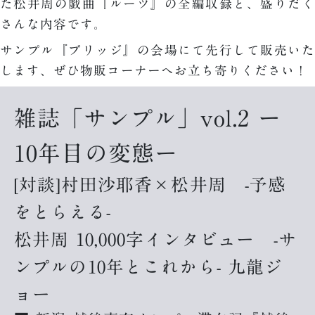
た松井周の戯曲『ルーツ』の全編収録と、盛りだく
さんな内容です。
サンプル『ブリッジ』の会場にて先行して販売いた
します、ぜひ物販コーナーへお立ち寄りください！
雑誌「サンプル」vol.2 ー
10年目の変態ー
[対談]村田沙耶香×松井周 -予感
をとらえる-
松井周 10,000字インタビュー -サ
ンプルの10年とこれから- 九龍ジ
ョー