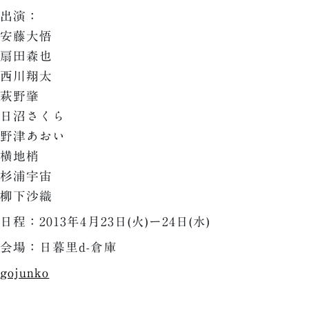
出演：
安藤大悟
扇田森也
西川翔太
萩野肇
日沼さくら
野津あおい
横地梢
杉浦宇宙
柳下沙織
日程：2013年4月23日(火)ー24日(水)
会場：日暮里d-倉庫
gojunko