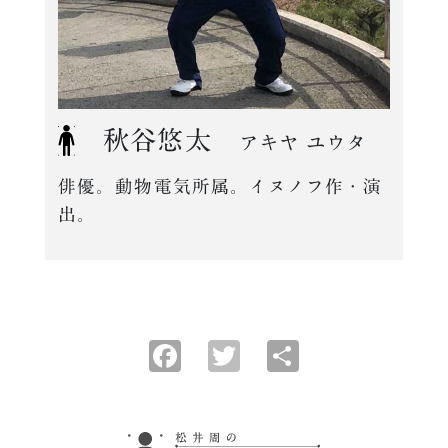
秋谷悠太
アキヤ ユウタ
俳優。動物電気所属。イヌノフ作・演
出。
Facebook
Twitter
共
有